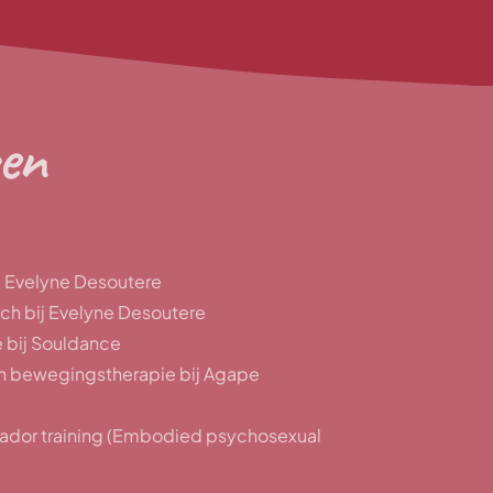
gen
ij Evelyne Desoutere
ch bij Evelyne Desoutere
 bij Souldance
en bewegingstherapie bij Agape
ador training (Embodied psychosexual
 Saida Désilets