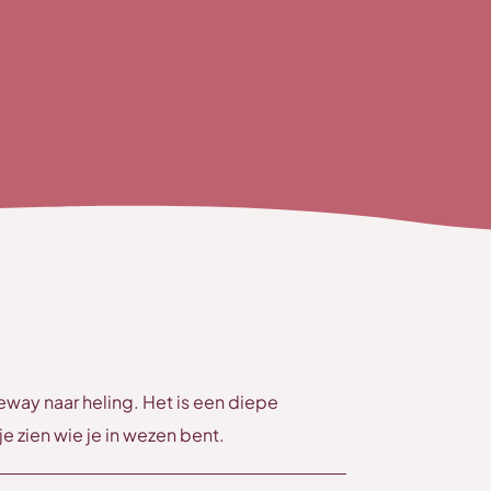
an
 Peggy Dylan
ij Rahul Bharti
ij Rahul Bharti
emple of Tantric Arts
 en met IV – bij Consensual
coach (Vita Training) bij Layla Martin
exuality – Women’s Empowerment en
n
teway naar heling. Het is een diepe
je zien wie je in wezen bent.