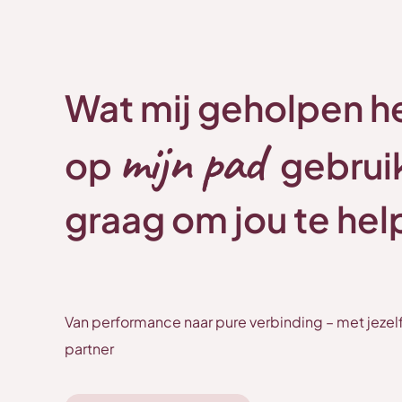
Wat mij geholpen h
mijn pad
op
gebruik
graag om jou te hel
Van performance naar pure verbinding – met jezelf
partner