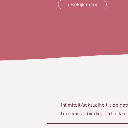
Femme Vital bij Peggy Dyl
Bekijk meer
Ademwerk practicioner bij
Taking care of your energy b
How to take care of others b
Tantra jaar programma bij T
Tantra BDSI – Pathway I tot
Love – sex and relationship 
met
specialisatie in Female s
Relationship Transformatio
Intimiteit/seksualiteit is de ga
bron van verbinding en het laat 