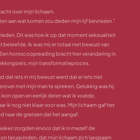
zacht over mijn lichaam.
en aan wat komen zou deden mijn lijf bevriezen.”
eleden. Dit was hoe ik op dat moment seksualiteit
 beleefde. Ik was mij er totaal niet bewust van
. Een horoscoopreading bracht hier verandering in.
dekkingsreis, mijn transformatieproces.
dat iets in mij bewust werd dat er iets niet
erover met mijn man te spreken. Gelukkig was hij
 kon open en eerlijk delen wat ik voelde,
 ik nog niet klaar voor was. Mijn lichaam gaf het
d naar de grenzen dat het aangaf.
ieken zorgden ervoor dat ik in mezelf de
kon terugvinden, dat mijn lichaam zich langzaam