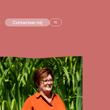
g
Contacteer mij
NL
EN
Lees
mijn
rhaal