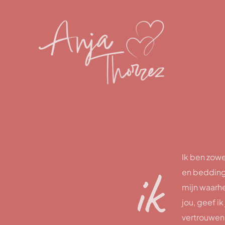
Ik ben zowe
ik
en bedding.
mijn waarhe
jou, geef i
vertrouwen 