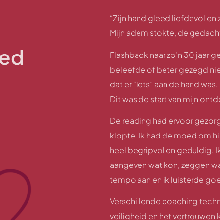
“Zijn hand gleed liefdevol en 
Mijn adem stokte, de gedacht
oed
Flashback naar zo’n 30 jaar g
beleefde of beter gezegd niet
n
dat er “iets” aan de hand was
Dit was de start van mijn ont
De reading had ervoor gezorgd 
klopte. Ik had de moed om hi
heel begripvol en geduldig. Ik
aangeven wat kon, zeggen waar
tempo aan en ik luisterde goe
Verschillende coaching techn
veiligheid en het vertrouwen 